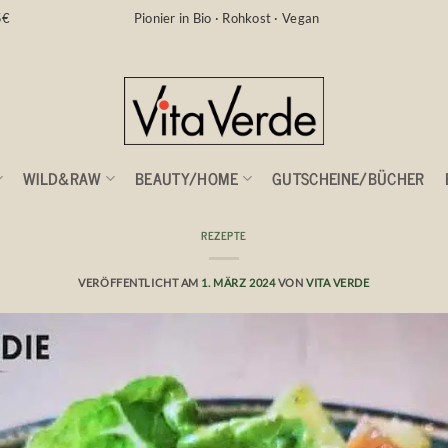
5€
Pionier in Bio · Rohkost · Vegan
WILD&RAW
BEAUTY/HOME
GUTSCHEINE/BÜCHER
REZEPTE
cher 💛 Salat mit Gemüse
VERÖFFENTLICHT AM
1. MÄRZ 2024
VON
VITA VERDE