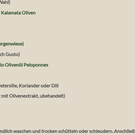
Wahl)
e Kalamata Oliven
ergenwiese)
ach Gusto)
Bio Olivenöl Peloponnes
Petersilie, Koriander oder Dill
lz mit Olivenextrakt, ubehandelt)
ündlich waschen und trocken schütteln oder schleudern. Anschlie