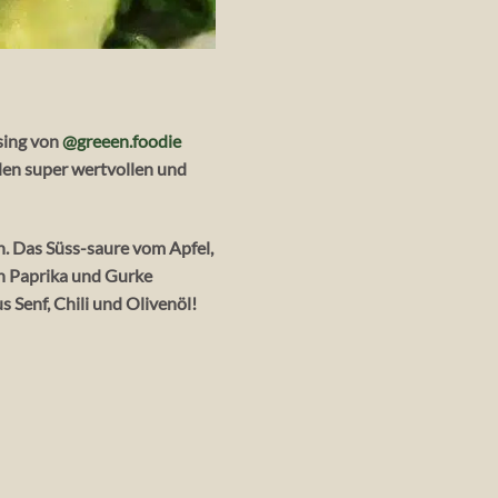
sing von
@greeen.f
oodie
 den super wertvollen und
in. Das Süss-saure vom Apfel,
on Paprika und Gurke
 Senf, Chili und Olivenöl!