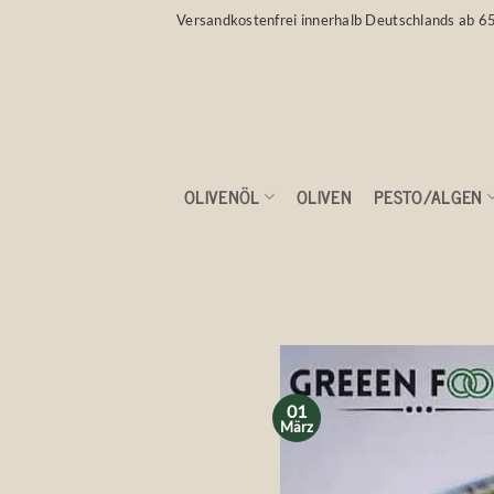
Zum
Versandkostenfrei innerhalb Deutschlands ab 6
Inhalt
springen
OLIVENÖL
OLIVEN
PESTO/ALGEN
Ballaststoffrei
01
März