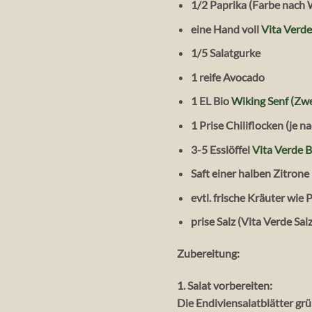
1/2 Paprika (Farbe nach 
eine Hand voll
Vita Verd
1/5 Salatgurke
1 reife Avocado
1 EL Bio
Wiking Senf (Zw
1 Prise Chiliflocken (je n
3-5 Esslöffel
Vita Verde 
Saft einer halben Zitrone
evtl. frische Kräuter wie 
prise Salz (Vita Verde Sa
Zubereitung:
1. Salat vorbereiten:
Die Endiviensalatblätter gr