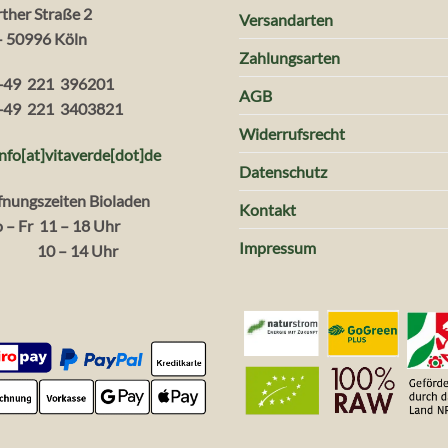
rther Straße 2
Versandarten
– 50996 Köln
Zahlungsarten
+49 221 396201
AGB
+49 221 3403821
Widerrufsrecht
info[at]vitaverde
[dot
]
de
Datenschutz
fnungszeiten Bioladen
Kontakt
 – Fr 11 – 18 Uhr
Impressum
. 10 – 14 Uhr