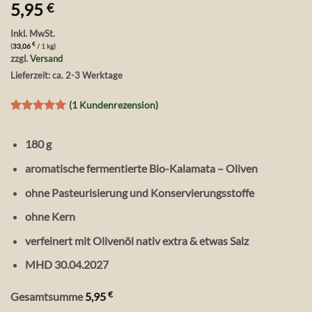
5,95
€
Inkl. MwSt.
€
(
33,06
/ 1 kg)
zzgl.
Versand
Lieferzeit: ca. 2-3 Werktage
(
1
Kundenrezension)
Bewertet
1
mit
5
von
180 g
5, basierend
auf
Kundenbewertung
aromatische fermentierte Bio-Kalamata – Oliven
ohne Pasteurisierung und Konservierungsstoffe
ohne Kern
verfeinert mit Olivenöl nativ extra & etwas Salz
MHD 30.04.2027
€
Gesamtsumme
5,95