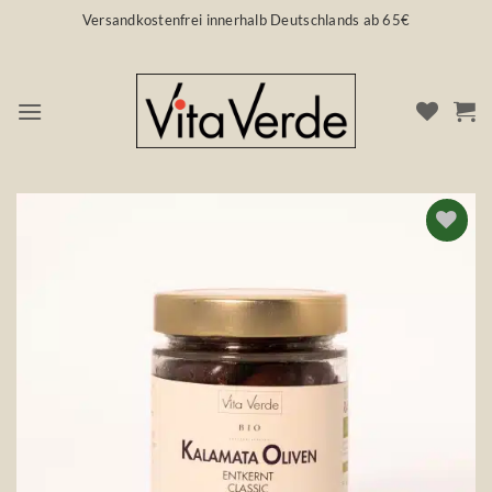
Zum
Versandkostenfrei innerhalb Deutschlands ab 65€
Inhalt
springen
Auf die
Wunschliste