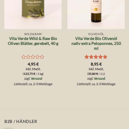
WILD&RAW
OLIVENÖL
Vita Verde Wild & Raw Bio
Vita Verde Bio Olivenöl
Oliven Blätter, gerebelt, 40 g
nativ extra Peloponnes, 250
ml
Bewertet
Bewertet
4,95
€
8,95
€
mit
mit
5
von
Inkl. MwSt.
Inkl. MwSt.
0
5
(
123,75
€
/ 1 kg)
(
35,80
€
/ 1 L)
von
zzgl.
Versand
zzgl.
Versand
5
Lieferzeit: ca. 2-3 Werktage
Lieferzeit: ca. 2-3 Werktage
B2B / HÄNDLER