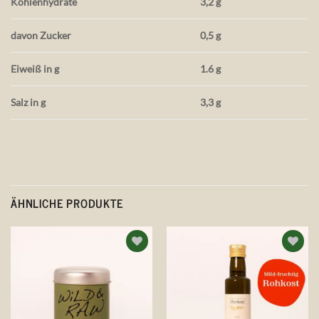
Kohlenhydrate
3,2 g
davon Zucker
0,5 g
Eiweiß in g
1.6 g
Salz in g
3,3 g
ÄHNLICHE PRODUKTE
Auf die
Auf die
Wunschliste
Wunschliste