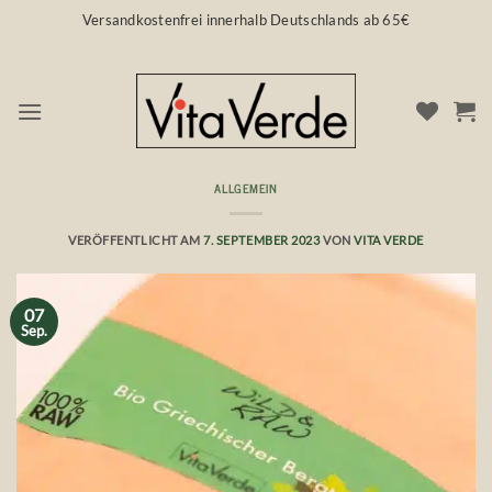
Zum
Versandkostenfrei innerhalb Deutschlands ab 65€
Inhalt
springen
ALLGEMEIN
„Cold-Brew“ 💛 für hochwertige Tees
VERÖFFENTLICHT AM
7. SEPTEMBER 2023
VON
VITA VERDE
07
Sep.