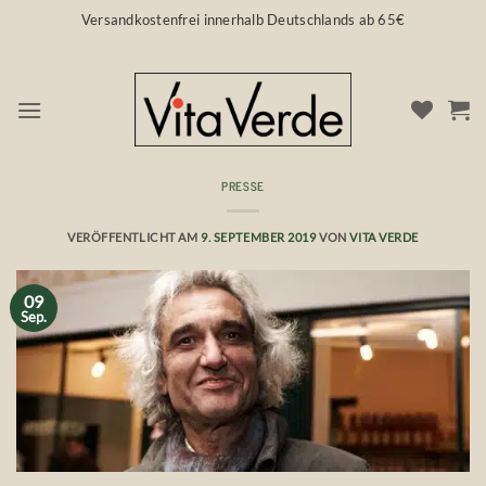
Zum
Versandkostenfrei innerhalb Deutschlands ab 65€
Inhalt
springen
PRESSE
Der Prophet der Olive
VERÖFFENTLICHT AM
9. SEPTEMBER 2019
VON
VITA VERDE
09
Sep.