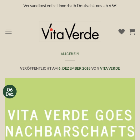
Zum
Versandkostenfrei innerhalb Deutschlands ab 65€
Inhalt
springen
ALLGEMEIN
Vita Verde und die Nachbarschaftshilfe
VERÖFFENTLICHT AM
6. DEZEMBER 2018
VON
VITA VERDE
06
Dez.