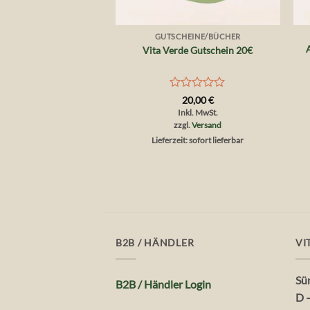
+
GUTSCHEINE/BÜCHER
Vita Verde Gutschein 20€
Bewertet
20,00
€
mit
Inkl. MwSt.
0
zzgl.
Versand
von
Lieferzeit: sofort lieferbar
5
B2B / HÄNDLER
VI
Sü
B2B / Händler Login
D 