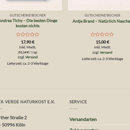
+
+
GUTSCHEINE/BÜCHER
GUTSCHEINE/BÜCHER
Andrea Tichy – Die besten Dinge
Antje Brand – Natürlich Nasch
kosten nichts
Bewertet
Bewertet
17,90
€
15,00
€
mit
mit
Inkl. MwSt.
Inkl. MwSt.
0
0
(
51,14
€
/ 1 kg)
zzgl.
Versand
von
von
zzgl.
Versand
Lieferzeit: ca. 2-3 Werktage
5
5
Lieferzeit: ca. 2-3 Werktage
TA VERDE NATURKOST E.K.
SERVICE
rther Straße 2
Versandarten
– 50996 Köln