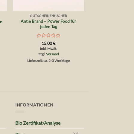
+
GUTSCHEINE/BÜCHER
Antje Brand – Power Food für
en
jeden Tag
Bewertet
15,00
€
mit
Inkl. MwSt.
0
zzgl.
Versand
von
Lieferzeit: ca. 2-3 Werktage
5
INFORMATIONEN
Bio Zertifikat/Analyse