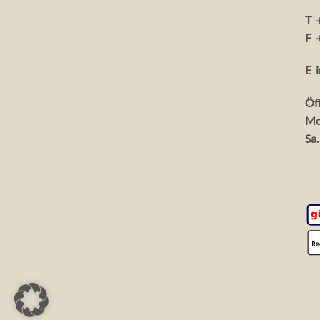
T 
F 
E
Öf
Mo
Sa