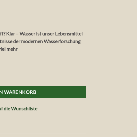
t? Klar – Wasser ist unser Lebensmittel
ntnisse der modernen Wasserforschung
viel mehr
 - Energiequell des Körpers Menge
EN WARENKORB
f die Wunschliste