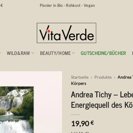
5€
Pionier in Bio · Rohkost · Vegan
WILD&RAW
BEAUTY/HOME
GUTSCHEINE/BÜCHER
Startseite
»
Produkte
»
Andrea 
Körpers
Andrea Tichy – Leb
Auf die
Wunschliste
Energiequell des Kö
19,90
€