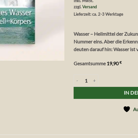
Inkl. MwSt.
zzgl.
Versand
Lieferzeit: ca. 2-3 Werktage
Wasser – Heilmittel der Zukunf
Nummer eins. Aber die Erken
deuten darauf hin: Wasser ist 
€
Gesamtsumme
19,90
Andrea Tichy - Lebendiges Wasser
IN D
Au