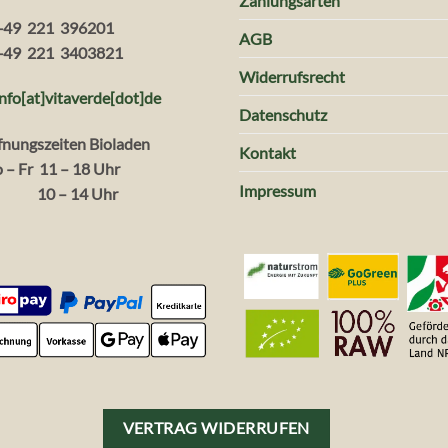
Zahlungsarten
+49 221 396201
AGB
+49 221 3403821
Widerrufsrecht
info[at]vitaverde
[dot
]
de
Datenschutz
fnungszeiten Bioladen
Kontakt
 – Fr 11 – 18 Uhr
Impressum
. 10 – 14 Uhr
VERTRAG WIDERRUFEN