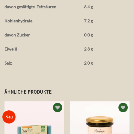
davon gesättigte
Fettsäuren
6,4 g
Kohlenhydrate
7,2 g
davon Zucker
0,0 g
Eiweiß
2,8 g
Salz
2,0 g
ÄHNLICHE PRODUKTE
Auf die
Auf die
Neu
Wunschliste
Wunschliste