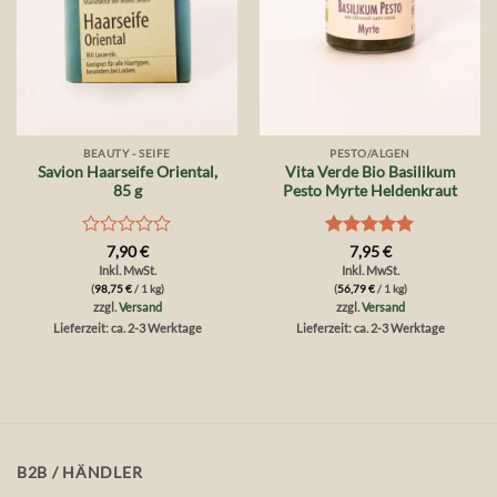
BEAUTY - SEIFE
PESTO/ALGEN
Savion Haarseife Oriental,
Vita Verde Bio Basilikum
85 g
Pesto Myrte Heldenkraut
Bewertet
Bewertet
7,90
€
7,95
€
mit
mit
5
von
Inkl. MwSt.
Inkl. MwSt.
0
5
(
98,75
€
/ 1 kg)
(
56,79
€
/ 1 kg)
von
zzgl.
Versand
zzgl.
Versand
5
Lieferzeit: ca. 2-3 Werktage
Lieferzeit: ca. 2-3 Werktage
B2B / HÄNDLER