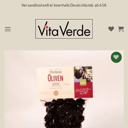
Zum
Versandkostenfrei innerhalb Deutschlands ab 65€
Inhalt
springen
Auf die
Wunschliste