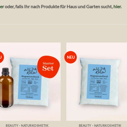
ier
oder, falls Ihr nach Produkte für Haus und Garten sucht,
hier
.
U
NEU
Auf die
Auf die
Wunschliste
Wunschlis
+
+
BEAUTY - NATURKOSMETIK
BEAUTY - NATURKOSMETIK