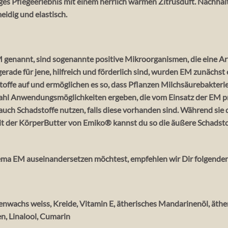
es Pflegeerlebnis mit einem herrlich warmen Zitrusduft. Nachhalt
idig und elastisch.
 genannt, sind sogenannte positive Mikroorganismen, die eine Ar
erade für jene, hilfreich und förderlich sind, wurden EM zunächst
stoffe auf und ermöglichen es so, dass Pflanzen Milchsäurebakter
zahl Anwendungsmöglichkeiten ergeben, die vom Einsatz der EM pr
uch Schadstoffe nutzen, falls diese vorhanden sind. Während sie di
 Mit der KörperButter von Emiko® kannst du so die äußere Schadst
Thema EM auseinandersetzen möchtest, empfehlen wir Dir folgende
enwachs weiss, Kreide, Vitamin E, ätherisches Mandarinenöl, ät
en, Linalool, Cumarin