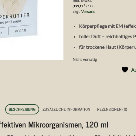
Inkl. MwSt.
€
(
199,17
/ 1 L)
zzgl.
Versand
Körperpflege mit EM (effe
toller Duft – reichhaltiges 
für trockene Haut (Körper 
Nicht vorrätig
Au
BESCHREIBUNG
ZUSÄTZLICHE INFORMATION
REZENSIONEN (0)
ffektiven Mikroorganismen, 120 ml