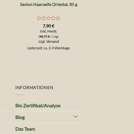
Savion Haarseife Oriental, 85 g
Bewertet
7,90
€
mit
Inkl. MwSt.
0
(
98,75
€
/ 1 kg)
von
zzgl.
Versand
5
Lieferzeit: ca. 2-3 Werktage
INFORMATIONEN
Bio Zertifikat/Analyse
Blog
Das Team