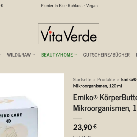
5€
Pionier in Bio · Rohkost · Vegan
WILD&RAW
BEAUTY/HOME
GUTSCHEINE/BÜCHER
Startseite
»
Produkte
»
Emiko® 
Mikroorganismen, 120 ml
Emiko® KörperButte
Auf die
Wunschliste
Mikroorganismen, 
23,90
€