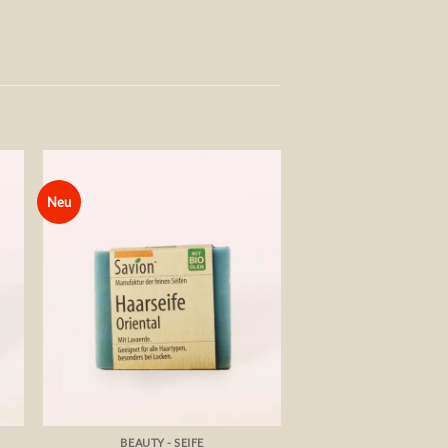
Neu
Auf die
te
Wunschliste
+
BEAUTY - SEIFE