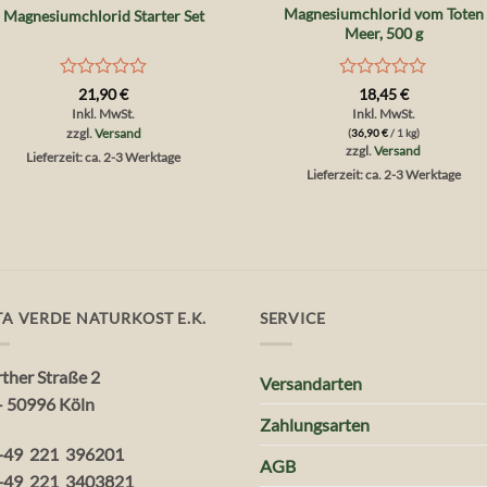
Magnesiumchlorid vom Toten
Magnesiumchlorid Starter Set
Meer, 500 g
Bewertet
Bewertet
21,90
€
18,45
€
mit
mit
Inkl. MwSt.
Inkl. MwSt.
0
0
zzgl.
Versand
(
36,90
€
/ 1 kg)
von
von
zzgl.
Versand
Lieferzeit: ca. 2-3 Werktage
5
5
Lieferzeit: ca. 2-3 Werktage
TA VERDE NATURKOST E.K.
SERVICE
rther Straße 2
Versandarten
– 50996 Köln
Zahlungsarten
+49 221 396201
AGB
+49 221 3403821