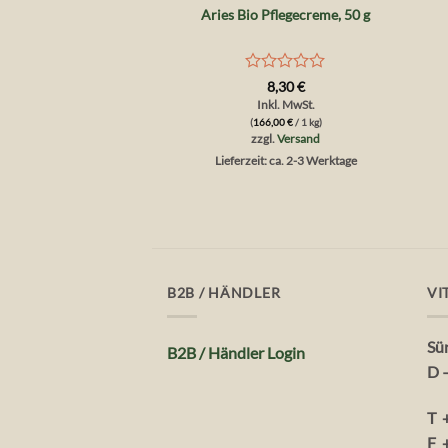
Aries Bio Pflegecreme, 50 g
Bewertet
8,30
€
mit
Inkl. MwSt.
0
(
166,00
€
/ 1 kg)
von
zzgl.
Versand
5
Lieferzeit: ca. 2-3 Werktage
B2B / HÄNDLER
VI
Sü
B2B / Händler Login
D 
T 
F 