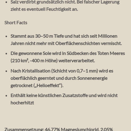
Salz
verdirbt grundsätzlich nicht.
Bei falscher Lagerung
zieht es eventuell Feuchtigkeit an.
Short Facts
Stammt aus
30–50 m Tiefe
und hat sich seit
Millionen
Jahren
nicht mehr mit Oberflächenschichten vermischt.
Die gewonnene Sole wird in
Südbecken des Toten Meeres
(210 km², -400 m Höhe)
weiterverarbeitet.
Nach Kristallisation (Schicht von 0,7–1 mm) wird es
oberflächlich geerntet
und durch
Sonnenenergie
getrocknet („Helioeffekt“).
Enthält
keine künstlichen Zusatzstoffe
und wird nicht
hocherhitzt
Zusammensetzung: 46.77% Magnesiumchlorid, 2.05%