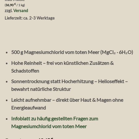
€
(
36,90
/ 1 kg)
zzgl.
Versand
Lieferzeit: ca. 2-3 Werktage
500 g Magnesiumchlorid vom toten Meer (MgCl₂ · 6H₂O)
Hohe Reinheit – frei von künstlichen Zusätzen &
Schadstoffen
Sonnentrocknung statt Hocherhitzung – Helioseffekt –
bewahrt natürliche Struktur
Leicht aufnehmbar – direkt über Haut & Magen ohne
Energieaufwand
Infoblatt zu häufig gestellten Fragen zum
Magnesiumchlorid vom toten Meer