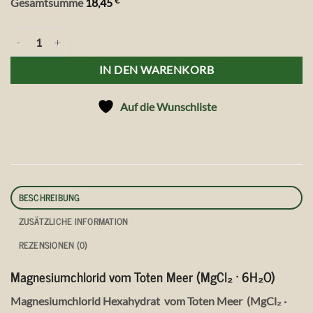
€
Gesamtsumme
18,45
Magnesiumchlorid vom Toten Meer, 500 g Menge
IN DEN WARENKORB
Auf die Wunschliste
BESCHREIBUNG
ZUSÄTZLICHE INFORMATION
REZENSIONEN (0)
Magnesiumchlorid vom Toten Meer
(MgCl₂ · 6H₂O)
Magnesiumchlorid Hexahydrat vom Toten Meer (MgCl₂ ·