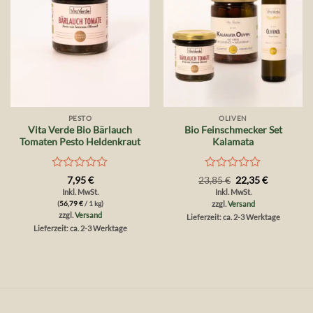
PESTO
OLIVEN
Vita Verde Bio Bärlauch
Bio Feinschmecker Set
Tomaten Pesto Heldenkraut
Kalamata
Bewertet
Bewertet
r
Ursprünglicher
Aktueller
7,95
€
23,85
€
22,35
€
Preis
Preis
mit
mit
Inkl. MwSt.
Inkl. MwSt.
war:
ist:
0
0
(
56,79
€
/ 1 kg)
zzgl.
Versand
23,85 €
22,35 €.
von
von
zzgl.
Versand
Lieferzeit: ca. 2-3 Werktage
5
5
Lieferzeit: ca. 2-3 Werktage