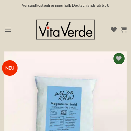
Zum
Versandkostenfrei innerhalb Deutschlands ab 65€
Inhalt
springen
NEU
Auf die
Wunschliste