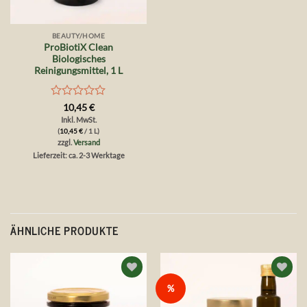
BEAUTY/HOME
ProBiotiX Clean
Biologisches
Reinigungsmittel, 1 L
Bewertet
10,45
€
mit
Inkl. MwSt.
0
(
10,45
€
/ 1 L)
von
zzgl.
Versand
5
Lieferzeit: ca. 2-3 Werktage
ÄHNLICHE PRODUKTE
Auf die
Auf die
%
Wunschliste
Wunschliste