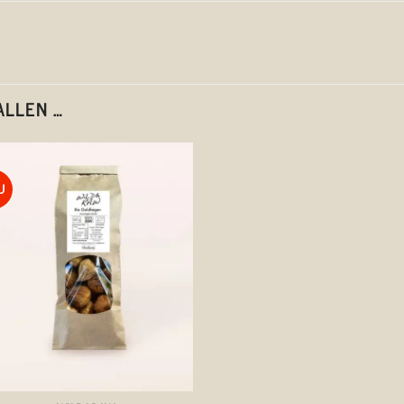
ALLEN …
U
Auf die
Wunschliste
+