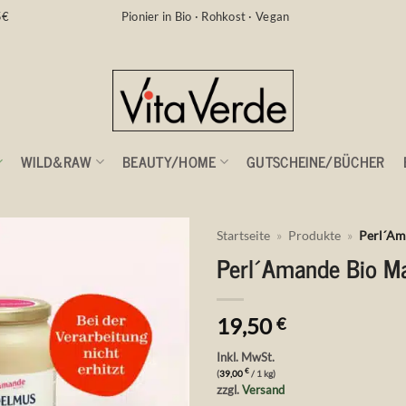
5€
Pionier in Bio · Rohkost · Vegan
WILD&RAW
BEAUTY/HOME
GUTSCHEINE/BÜCHER
Startseite
»
Produkte
»
Perl´Am
Perl´Amande Bio M
Auf die
Wunschliste
19,50
€
Inkl. MwSt.
€
(
39,00
/ 1 kg)
zzgl.
Versand