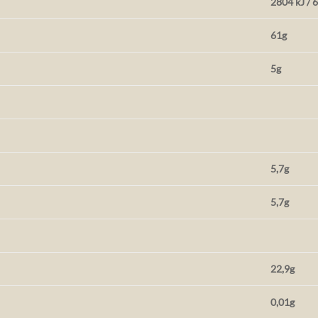
2804 kJ / 
61g
5g
5,7g
5,7g
22,9g
0,01g