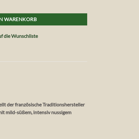
0 g Menge
EN WARENKORB
f die Wunschliste
t der französische Traditionshersteller
it mild-süßem, intensiv nussigem