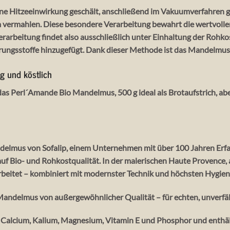
 Hitzeeinwirkung geschält, anschließend im Vakuumverfahren g
vermahlen. Diese besondere Verarbeitung bewahrt die wertvollen
arbeitung findet also ausschließlich unter Einhaltung der Rohkos
rungsstoffe hinzugefügt. Dank dieser Methode ist das Mandelmus 
g und köstlich
 das Perl´Amande Bio Mandelmus, 500 g ideal als Brotaufstrich, a
delmus von Sofalip, einem Unternehmen mit über 100 Jahren Erfa
auf Bio- und Rohkostqualität. In der malerischen Haute Provence
arbeitet – kombiniert mit modernster Technik und höchsten Hygie
s Mandelmus von außergewöhnlicher Qualität – für echten, unverfä
Calcium, Kalium, Magnesium, Vitamin E und Phosphor und enthält E