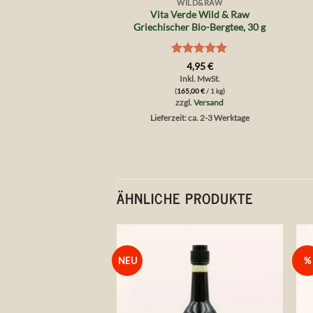
WILD&RAW
Vita Verde Wild & Raw
Griechischer Bio-Bergtee, 30 g
Bewertet
4,95
€
mit
5
von
Inkl. MwSt.
5
(
165,00
€
/ 1 kg)
zzgl.
Versand
Lieferzeit: ca. 2-3 Werktage
ÄHNLICHE PRODUKTE
NEU
%
Auf die
Wunschliste