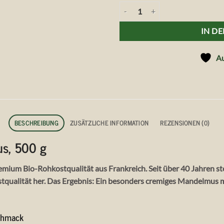
Perl´Amande Bio Mandelmus, 50
IN D
Au
BESCHREIBUNG
ZUSÄTZLICHE INFORMATION
REZENSIONEN (0)
s, 500 g
um Bio-Rohkostqualität aus Frankreich. Seit über 40 Jahren stell
tqualität her. Das Ergebnis: Ein besonders cremiges Mandelmus m
schmack