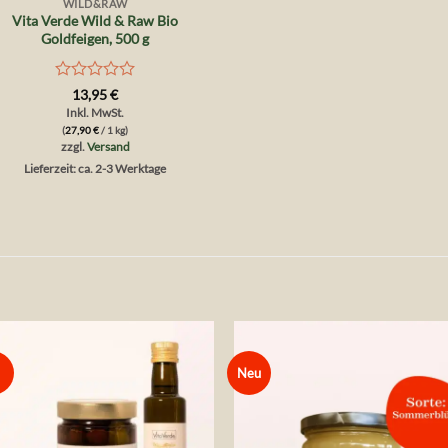
WILD&RAW
Vita Verde Wild & Raw Bio
Goldfeigen, 500 g
Bewertet
13,95
€
mit
Inkl. MwSt.
0
(
27,90
€
/ 1 kg)
von
zzgl.
Versand
5
Lieferzeit: ca. 2-3 Werktage
Neu
Auf die
Auf die
Wunschliste
Wunschlis