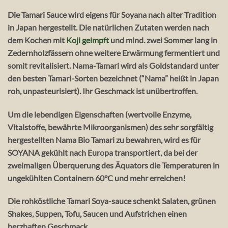
Die Tamari Sauce wird eigens für Soyana nach alter Tradition
in Japan hergestellt. Die natürlichen Zutaten werden nach
dem Kochen mit
Koji geimpft
und mind. zwei Sommer lang in
Zedernholzfässern ohne weitere Erwärmung fermentiert und
somit revitalisiert. Nama-Tamari wird als Goldstandard unter
den besten Tamari-Sorten bezeichnet (“Nama” heißt in Japan
roh, unpasteurisiert). Ihr Geschmack ist unübertroffen.
Um die lebendigen Eigenschaften (wertvolle Enzyme,
Vitalstoffe, bewährte Mikroorganismen) des sehr sorgfältig
hergestellten Nama Bio Tamari zu bewahren, wird es für
SOYANA gekühlt nach Europa transportiert, da bei der
zweimaligen Überquerung des Äquators die Temperaturen in
ungekühlten Containern 60°C und mehr erreichen!
Die rohköstliche Tamari Soya-sauce schenkt Salaten, grünen
Shakes, Suppen, Tofu, Saucen und Aufstrichen einen
herzhaften Geschmack.