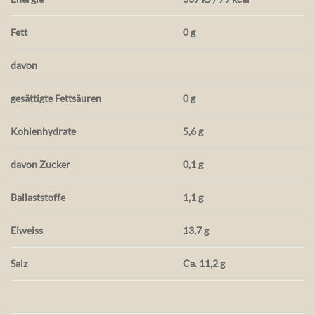
Fett
0 g
davon
gesättigte Fettsäuren
0 g
Kohlenhydrate
5,6 g
davon Zucker
0,1 g
Ballaststoffe
1,1 g
Eiweiss
13,7 g
Salz
Ca. 11,2 g