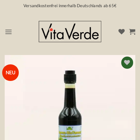
Zum
Versandkostenfrei innerhalb Deutschlands ab 65€
Inhalt
springen
NEU
Auf die
Wunschliste