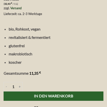
€
(
32,43
/ 1 L)
zzgl.
Versand
Lieferzeit: ca. 2-3 Werktage
bio, Rohkost, vegan
revitalisiert & fermentiert
glutenfrei
makrobiotisch
koscher
€
Gesamtsumme
11,35
Nama Bio Tamari Sauce, 350 ml Menge
IN DEN WARENKORB