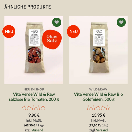
ÄHNLICHE PRODUKTE
Auf die
Auf die
NEU
NEU
Wunschliste
Wunschliste
NEU IM SHOP
WILD&RAW
Vita Verde Wild & Raw
Vita Verde Wild & Raw Bio
salzlose Bio Tomaten, 200 g
Goldfeigen, 500 g
Bewertet
Bewertet
9,90
€
13,95
€
mit
mit
Inkl. MwSt.
Inkl. MwSt.
0
0
(
49,50
€
/ 1 kg)
(
27,90
€
/ 1 kg)
von
von
zzgl.
Versand
zzgl.
Versand