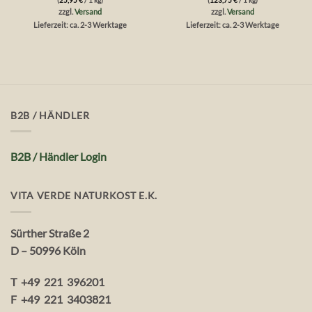
von
von
zzgl.
Versand
zzgl.
Versand
5
5
Lieferzeit: ca. 2-3 Werktage
Lieferzeit: ca. 2-3 Werktage
B2B / HÄNDLER
B2B / Händler Login
VITA VERDE NATURKOST E.K.
Sürther Straße 2
D – 50996 Köln
T +49 221 396201
F +49 221 3403821