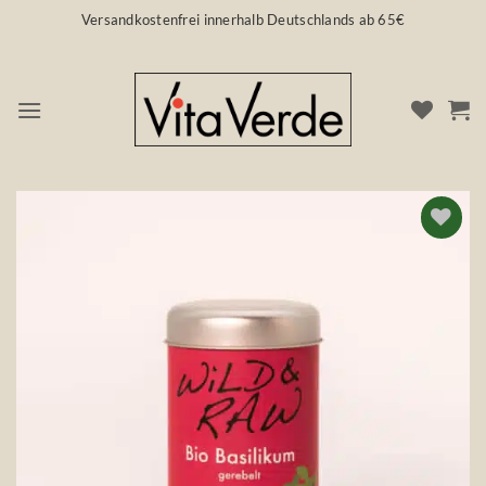
Zum
Versandkostenfrei innerhalb Deutschlands ab 65€
Inhalt
springen
Auf die
Wunschliste