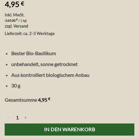
4,95
€
Inkl. MwSt.
€
(
165,00
/ 1 kg)
zzgl.
Versand
Lieferzeit: ca. 2-3 Werktage
Bester Bio-Basilikum
unbehandelt, sonne getrocknet
Aus kontrolliert biologischem Anbau
30 g
€
Gesamtsumme
4,95
Vita Verde Wild & Raw Bio-Basilikum gerebelt, 30 g Menge
IN DEN WARENKORB