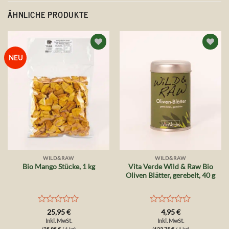
ÄHNLICHE PRODUKTE
Auf die
Auf die
NEU
Wunschliste
Wunschliste
WILD&RAW
WILD&RAW
Vita Verde Wild & Raw Bio
Bio Mango Stücke, 1 kg
Oliven Blätter, gerebelt, 40 g
Bewertet
Bewertet
25,95
€
4,95
€
mit
mit
Inkl. MwSt.
Inkl. MwSt.
0
0
(
25,95
€
/ 1 kg)
(
123,75
€
/ 1 kg)