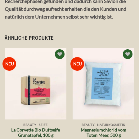
Recherchephasen gefunden und dadurch kann Savion die
Qualität durchweg aufrecht erhalten die den Kunden und
natürlich dem Unternehmen selbst sehr wichtig ist.
ÄHNLICHE PRODUKTE
Auf die
Auf die
NEU
NEU
Wunschliste
Wunschliste
BEAUTY - SEIFE
BEAUTY - NATURKOSMETIK
La Corvette Bio Duftseife
Magnesiumchlorid vom
Granatapfel, 100 g
Toten Meer, 500 g