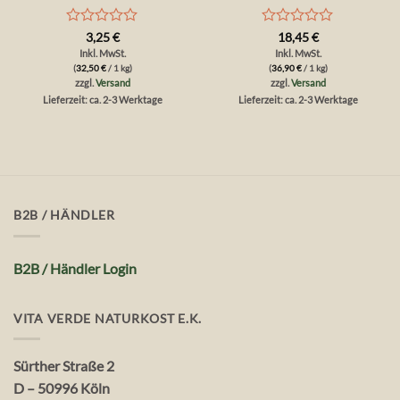
Bewertet
Bewertet
3,25
€
18,45
€
mit
mit
Inkl. MwSt.
Inkl. MwSt.
0
0
(
32,50
€
/ 1 kg)
(
36,90
€
/ 1 kg)
von
von
zzgl.
Versand
zzgl.
Versand
5
5
Lieferzeit: ca. 2-3 Werktage
Lieferzeit: ca. 2-3 Werktage
B2B / HÄNDLER
B2B / Händler Login
VITA VERDE NATURKOST E.K.
Sürther Straße 2
D – 50996 Köln