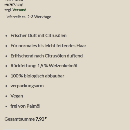
€
(
98,75
/ 1 kg)
zzgl.
Versand
Lieferzeit: ca. 2-3 Werktage
Frischer Duft mit Citrusölen
Für normales bis leicht fettendes Haar
Erfrischend nach Citrusölen duftend
Rückfettung: 1,5 % Weizenkeimöl
100 % biologisch abbaubar
verpackungsarm
Vegan
frei von Palmöl
€
Gesamtsumme
7,90