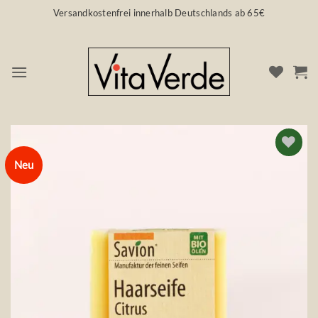
Zum
Versandkostenfrei innerhalb Deutschlands ab 65€
Inhalt
springen
Neu
Auf die
Wunschliste