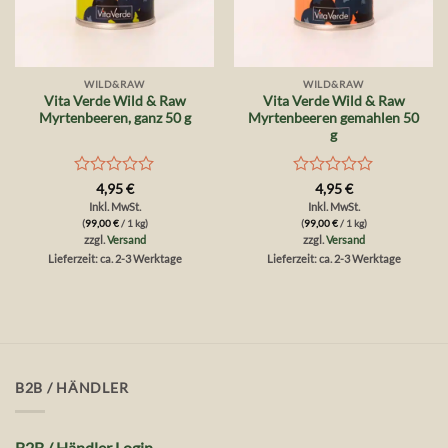
WILD&RAW
WILD&RAW
Vita Verde Wild & Raw
Vita Verde Wild & Raw
Myrtenbeeren, ganz 50 g
Myrtenbeeren gemahlen 50
g
Bewertet
Bewertet
4,95
€
4,95
€
mit
mit
Inkl. MwSt.
Inkl. MwSt.
0
0
(
99,00
€
/ 1 kg)
(
99,00
€
/ 1 kg)
von
von
zzgl.
Versand
zzgl.
Versand
5
5
Lieferzeit: ca. 2-3 Werktage
Lieferzeit: ca. 2-3 Werktage
B2B / HÄNDLER
B2B / Händler Login