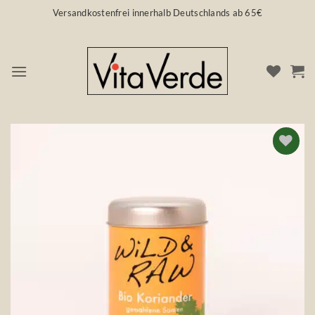
Zum
Versandkostenfrei innerhalb Deutschlands ab 65€
Inhalt
springen
Auf die
Wunschliste