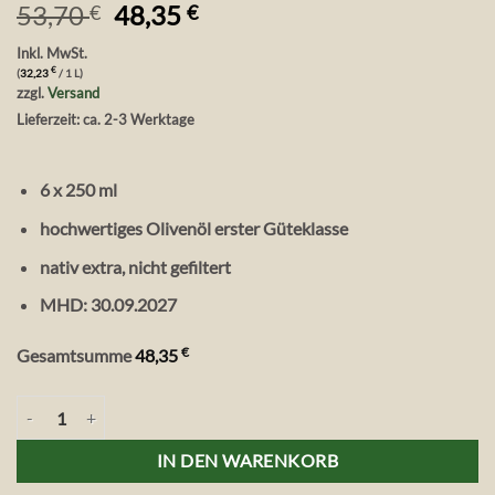
Ursprünglicher
Aktueller
53,70
48,35
€
€
Preis
Preis
Inkl. MwSt.
war:
ist:
€
(
32,23
/ 1 L)
53,70 €
48,35 €.
zzgl.
Versand
Lieferzeit: ca. 2-3 Werktage
6 x 250 ml
hochwertiges Olivenöl erster Güteklasse
nativ extra, nicht gefiltert
MHD:
30.09.2027
€
Gesamtsumme
48,35
6 Flaschen Bio Olivenöl nativ extra Peloponnes, 250 ml Menge
IN DEN WARENKORB