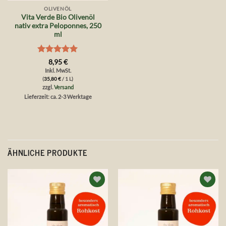
OLIVENÖL
Vita Verde Bio Olivenöl
nativ extra Peloponnes, 250
ml
Bewertet
8,95
€
mit
5
von
Inkl. MwSt.
5
(
35,80
€
/ 1 L)
zzgl.
Versand
Lieferzeit: ca. 2-3 Werktage
ÄHNLICHE PRODUKTE
Auf die
Auf die
Wunschliste
Wunschliste