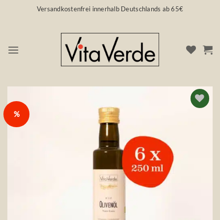
Zum
Versandkostenfrei innerhalb Deutschlands ab 65€
Inhalt
springen
%
Auf die
Wunschliste