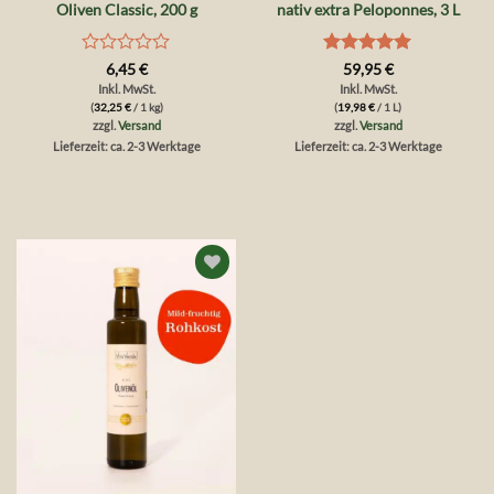
Oliven Classic, 200 g
nativ extra Peloponnes, 3 L
Bewertet
Bewertet
6,45
€
59,95
€
mit
mit
5
von
Inkl. MwSt.
Inkl. MwSt.
0
5
(
32,25
€
/ 1 kg)
(
19,98
€
/ 1 L)
von
zzgl.
Versand
zzgl.
Versand
5
Lieferzeit: ca. 2-3 Werktage
Lieferzeit: ca. 2-3 Werktage
Auf die
Wunschliste