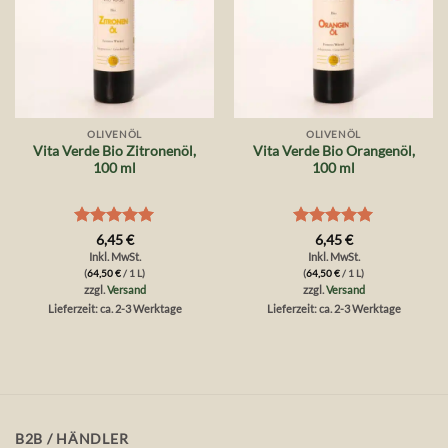
OLIVENÖL
OLIVENÖL
Vita Verde Bio Zitronenöl,
Vita Verde Bio Orangenöl,
100 ml
100 ml
Bewertet
Bewertet
6,45
€
6,45
€
mit
5
von
mit
5
von
Inkl. MwSt.
Inkl. MwSt.
5
5
(
64,50
€
/ 1 L)
(
64,50
€
/ 1 L)
zzgl.
Versand
zzgl.
Versand
Lieferzeit: ca. 2-3 Werktage
Lieferzeit: ca. 2-3 Werktage
B2B / HÄNDLER