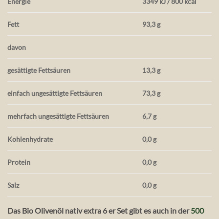
Energie
3349 kJ / 800 kcal
Fett
93,3 g
davon
gesättigte Fettsäuren
13,3 g
einfach ungesättigte Fettsäuren
73,3 g
mehrfach ungesättigte Fettsäuren
6,7 g
Kohlenhydrate
0,0 g
Protein
0,0 g
Salz
0,0 g
Das Bio Olivenöl nativ extra 6 er Set gibt es auch in der
500