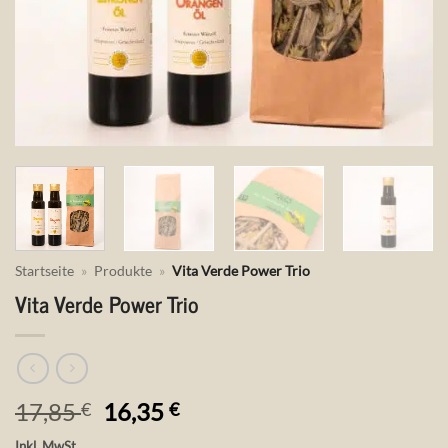
Startseite
»
Produkte
»
Vita Verde Power Trio
Vita Verde Power Trio
Ursprünglicher
Aktueller
17,85
16,35
€
€
Preis
Preis
Inkl. MwSt.