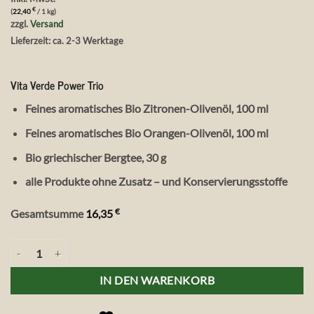
war:
ist:
€
(
22,40
/ 1 kg)
17,85 €
16,35 €.
zzgl.
Versand
Lieferzeit: ca. 2-3 Werktage
Vita Verde Power Trio
Feines aromatisches Bio Zitronen-Olivenöl, 100 ml
Feines aromatisches Bio Orangen-Olivenöl, 100 ml
Bio griechischer Bergtee, 30 g
alle Produkte ohne Zusatz – und Konservierungsstoffe
€
Gesamtsumme
16,35
Vita Verde Power Trio Menge
IN DEN WARENKORB