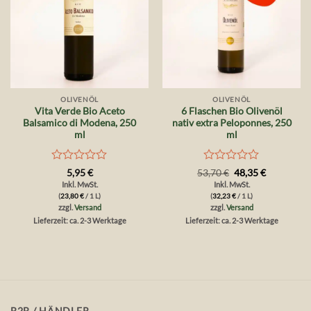
OLIVENÖL
OLIVENÖL
Vita Verde Bio Aceto
6 Flaschen Bio Olivenöl
Balsamico di Modena, 250
nativ extra Peloponnes, 250
ml
ml
Bewertet
Bewertet
Ursprünglicher
Aktueller
5,95
€
53,70
€
48,35
€
Preis
Preis
mit
mit
Inkl. MwSt.
Inkl. MwSt.
war:
ist:
0
0
(
23,80
€
/ 1 L)
(
32,23
€
/ 1 L)
53,70 €
48,35 €.
von
von
zzgl.
Versand
zzgl.
Versand
5
5
Lieferzeit: ca. 2-3 Werktage
Lieferzeit: ca. 2-3 Werktage
B2B / HÄNDLER