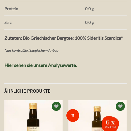
Protein
0,0 g
Salz
0,0 g
Zutaten: Bio Griechischer Bergtee: 100% Sideritis Scardica*
*aus kontrolliert biogischem Anbau
Hier sehen sie unsere Analysewerte.
ÄHNLICHE PRODUKTE
Auf die
Auf die
%
Wunschliste
Wunschliste