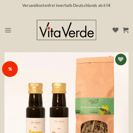
Zum
Versandkostenfrei innerhalb Deutschlands ab 65€
Inhalt
springen
%
Auf die
Wunschliste