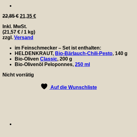
Ursprünglicher
Aktueller
22,85
€
21,35
€
Preis
Preis
Inkl. MwSt.
war:
ist:
(
21,57
€
/ 1 kg)
22,85 €
21,35 €.
zzgl.
Versand
im Feinschmecker – Set ist enthalten:
HELDENKRAUT,
Bio-Bärlauch-Chili-Pesto
, 140 g
Bio-Oliven
Classic
, 200 g
Bio-Olivenöl Peloponnes,
250 ml
Nicht vorrätig
Auf die Wunschliste