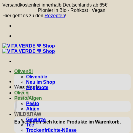
Zum
Versandkostenfrei innerhalb Deutschlands ab 65€
Inhalt
Pionier in Bio · Rohkost · Vegan
springen
Hier geht es zu den
Rezepten
!
Olivenöl
Olivenöle
Neu im Shop
Warenkorb
Angebote
Oliven
Pesto/Algen
Pesto
Algen
WILD&RAW
Gewürze
Es befinden sich keine Produkte im Warenkorb.
Tee
Trockenfrüchte-Nüsse