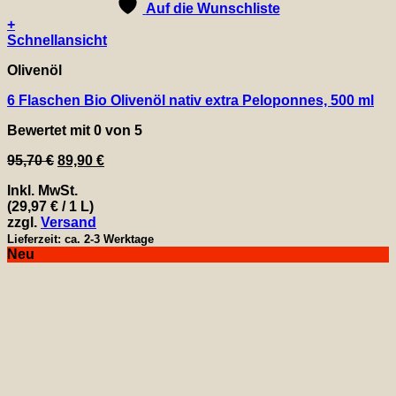
Auf die Wunschliste
+
Schnellansicht
Olivenöl
6 Flaschen Bio Olivenöl nativ extra Peloponnes, 500 ml
Bewertet mit
0
von 5
Ursprünglicher
Aktueller
95,70
€
89,90
€
Preis
Preis
Inkl. MwSt.
war:
ist:
(
29,97
€
/ 1 L)
95,70 €
89,90 €.
zzgl.
Versand
Lieferzeit: ca. 2-3 Werktage
Neu