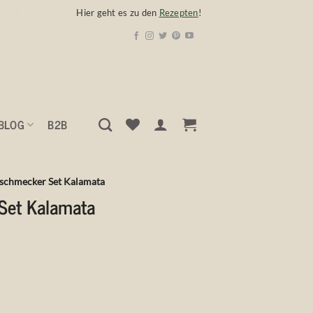
Hier geht es zu den
Rezepten
!
BLOG
B2B
nschmecker Set Kalamata
Set Kalamata
cher
eller
s
5 €.