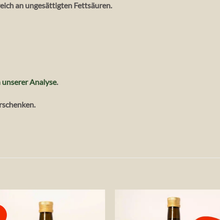
eich an ungesättigten Fettsäuren.
n unserer Analyse
.
rschenken.
Auf die
Auf die