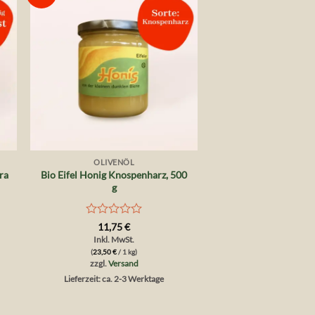
te
Wunschliste
+
OLIVENÖL
ra
Bio Eifel Honig Knospenharz, 500
g
Bewertet
11,75
€
mit
Inkl. MwSt.
0
(
23,50
€
/ 1 kg)
von
zzgl.
Versand
5
Lieferzeit: ca. 2-3 Werktage