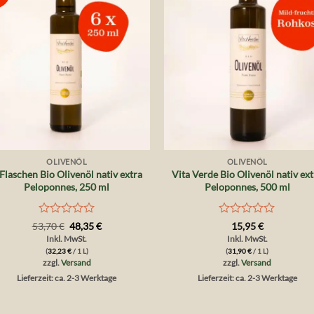
Wunschliste
Wunschlis
+
+
OLIVENÖL
OLIVENÖL
 Flaschen Bio Olivenöl nativ extra
Vita Verde Bio Olivenöl nativ ext
Peloponnes, 250 ml
Peloponnes, 500 ml
Bewertet
Bewertet
Ursprünglicher
Aktueller
53,70
€
48,35
€
15,95
€
Preis
Preis
mit
mit
Inkl. MwSt.
Inkl. MwSt.
war:
ist:
0
0
(
32,23
€
/ 1 L)
(
31,90
€
/ 1 L)
53,70 €
48,35 €.
von
von
zzgl.
Versand
zzgl.
Versand
5
5
Lieferzeit: ca. 2-3 Werktage
Lieferzeit: ca. 2-3 Werktage