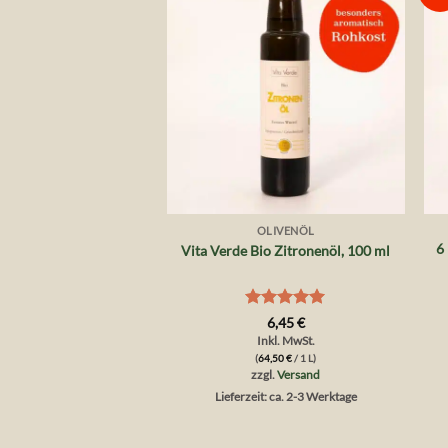
Wunschliste
+
OLIVENÖL
6
Vita Verde Bio Zitronenöl, 100 ml
Bewertet
6,45
€
mit
5
von
Inkl. MwSt.
5
(
64,50
€
/ 1 L)
zzgl.
Versand
Lieferzeit: ca. 2-3 Werktage