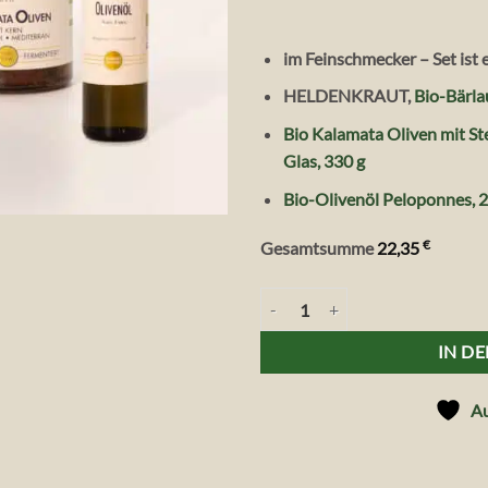
im Feinschmecker – Set ist 
HELDENKRAUT,
Bio-Bärl
Bio Kalamata Oliven mit Ste
Glas, 330 g
Bio-Olivenöl Peloponnes, 
€
Gesamtsumme
22,35
Bio Feinschmecker Set Kalamata
IN D
Au