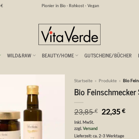
5€
Pionier in Bio · Rohkost · Vegan
WILD&RAW
BEAUTY/HOME
GUTSCHEINE/BÜCHER
Startseite
»
Produkte
»
Bio Fei
Bio Feinschmecker 
Auf die
Wunschliste
Ursprüngli
Aktu
23,85
22,35
€
€
Preis
Prei
Inkl. MwSt.
war:
ist:
zzgl.
Versand
23,85 €
22,3
Lieferzeit: ca. 2-3 Werktage