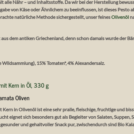
ält alle Nähr – und Inhaltsstoffe. Da wir bei der Herstellung bewu
abe von Käse oder Ähnlichem zu beeinflussen, ist dieses Pesto ab
rachte natürliche Methode sichergestellt, unser feines
Olivenöl
na
us dem antiken Griechenland, denn schon damals wurde der Bärl
rte Wildsammlung), 15% Tomaten*, 4% Alexandersalz.
mit Kern in Öl, 330 g
lamata Oliven
Kern in Olivenöl ist eine sehr pralle, fleischige, fruchtige und bi
ucht eignet sich besonders gut als Begleiter von Salaten, Suppen, 
ls gesunder und gehaltvoller Snack pur, zwischendurch sind Bio Kal