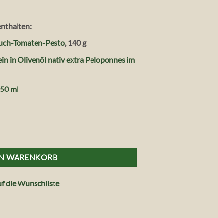
enthalten:
auch-Tomaten-Pesto
, 140 g
in in Olivenöl nativ extra Peloponnes im
250 ml
 Menge
EN WARENKORB
f die Wunschliste