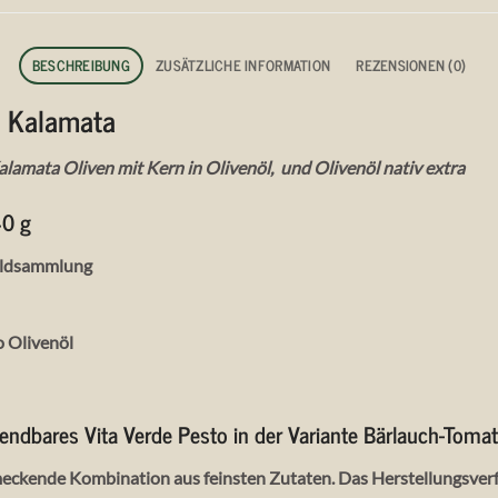
BESCHREIBUNG
ZUSÄTZLICHE INFORMATION
REZENSIONEN (0)
t Kalamata
amata Oliven mit Kern in Olivenöl, und Olivenöl nativ extra
40 g
Wildsammlung
o Olivenöl
wendbares Vita Verde Pesto in der Variante Bärlauch-Toma
hmeckende Kombination aus feinsten Zutaten. Das Herstellungsve