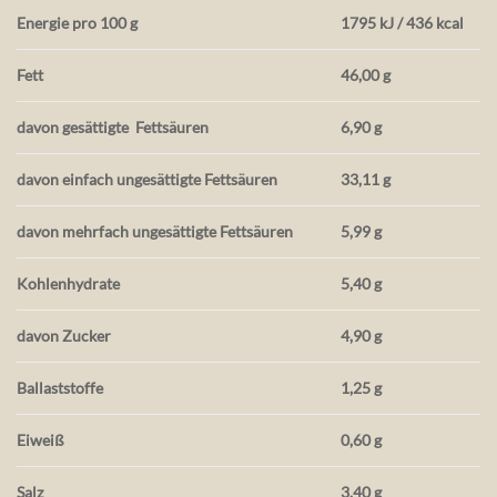
Energie pro 100 g
1795 kJ / 436 kcal
Fett
46,00 g
davon gesättigte
Fettsäuren
6,90 g
davon einfach ungesättigte Fettsäuren
33,11 g
davon mehrfach ungesättigte Fettsäuren
5,99 g
Kohlenhydrate
5,40 g
davon Zucker
4,90 g
Ballaststoffe
1,25 g
Eiweiß
0,60 g
Salz
3,40 g