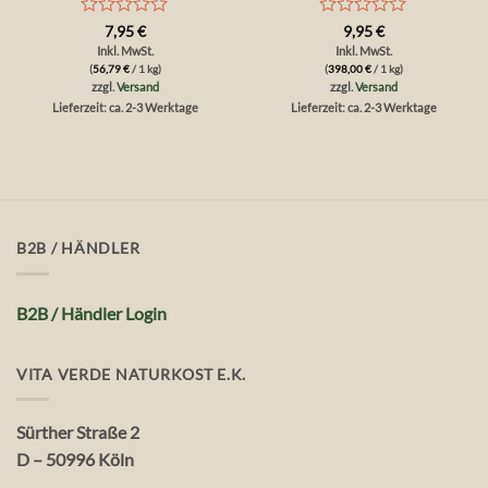
Bewertet
Bewertet
7,95
€
9,95
€
mit
mit
Inkl. MwSt.
Inkl. MwSt.
0
0
(
56,79
€
/ 1 kg)
(
398,00
€
/ 1 kg)
von
von
zzgl.
Versand
zzgl.
Versand
5
5
Lieferzeit: ca. 2-3 Werktage
Lieferzeit: ca. 2-3 Werktage
B2B / HÄNDLER
B2B / Händler Login
VITA VERDE NATURKOST E.K.
Sürther Straße 2
D – 50996 Köln