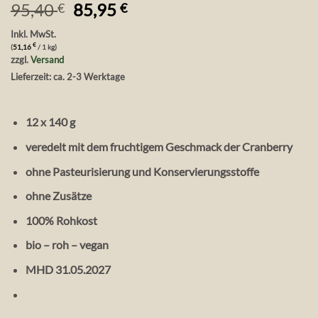
Ursprünglicher
Aktueller
95,40
85,95
€
€
Preis
Preis
Inkl. MwSt.
war:
ist:
€
(
51,16
/ 1 kg)
95,40 €
85,95 €.
zzgl.
Versand
Lieferzeit: ca. 2-3 Werktage
12 x 140 g
veredelt mit dem fruchtigem Geschmack der Cranberry
ohne Pasteurisierung und Konservierungsstoffe
ohne Zusätze
100% Rohkost
bio – roh – vegan
MHD 31.05.2027