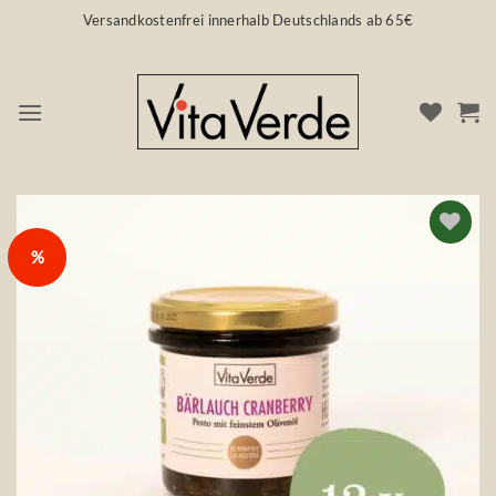
Zum
Versandkostenfrei innerhalb Deutschlands ab 65€
Inhalt
springen
%
Auf die
Wunschliste