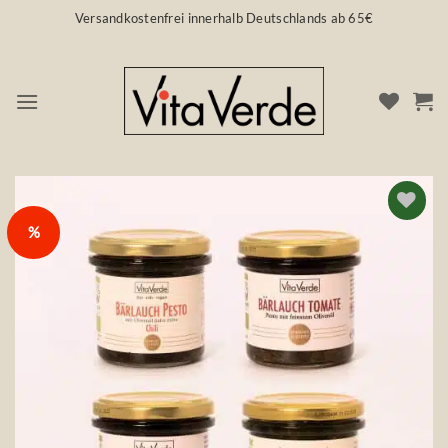
Zum
Versandkostenfrei innerhalb Deutschlands ab 65€
Inhalt
springen
%
Auf die
Wunschliste