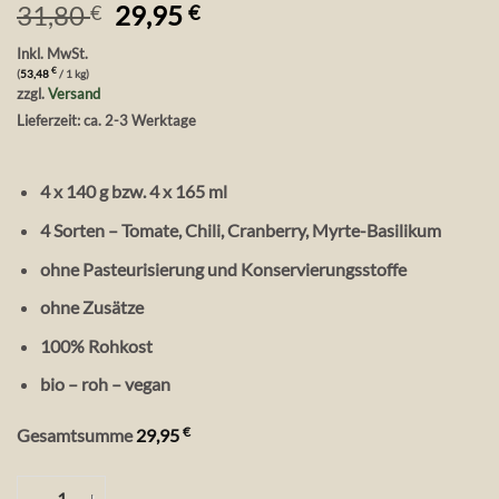
Ursprünglicher
Aktueller
31,80
29,95
€
€
Preis
Preis
Inkl. MwSt.
war:
ist:
€
(
53,48
/ 1 kg)
31,80 €
29,95 €.
zzgl.
Versand
Lieferzeit: ca. 2-3 Werktage
4 x 140 g bzw. 4 x 165 ml
4 Sorten – Tomate, Chili, Cranberry, Myrte-Basilikum
ohne Pasteurisierung und Konservierungsstoffe
ohne Zusätze
100% Rohkost
bio – roh – vegan
€
Gesamtsumme
29,95
Vita Verde Bio Bärlauch Pesto 4 Sorten, 4 x 140 g Menge