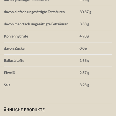
davon einfach ungesättigte Fettsäuren
30,37 g
davon mehrfach ungesättigte Fettsäuren
3,33 g
Kohlenhydrate
4,98 g
davon Zucker
0,0 g
Ballaststoffe
1,63 g
Eiweiß
2,87 g
Salz
3,93 g
ÄHNLICHE PRODUKTE