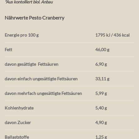
*Aus kontolliert biol. Anbau
Nährwerte Pesto Cranberry
Energie pro 100 g
1795 kJ / 436 kcal
Fett
46,00 g
davon gesättigte
Fettsäuren
6,90 g
davon einfach ungesättigte Fettsäuren
33,11 g
davon mehrfach ungesättigte Fettsäuren
5,99 g
Kohlenhydrate
5,40 g
davon Zucker
4,90 g
Ballaststoffe
1,25 g