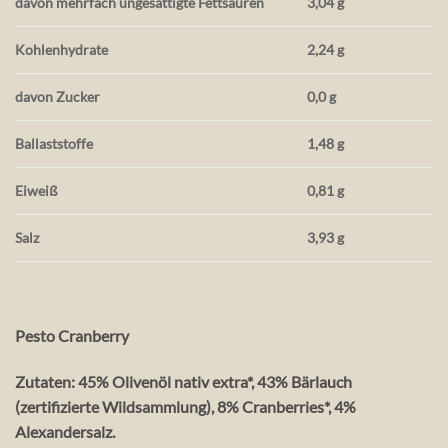
davon mehrfach ungesättigte Fettsäuren
3,04 g
Kohlenhydrate
2,24 g
davon Zucker
0,0 g
Ballaststoffe
1,48 g
Eiweiß
0,81 g
Salz
3,93 g
Pesto Cranberry
Zutaten: 45% Olivenöl nativ extra*, 43% Bärlauch
(zertifizierte Wildsammlung), 8% Cranberries*, 4%
Alexandersalz.