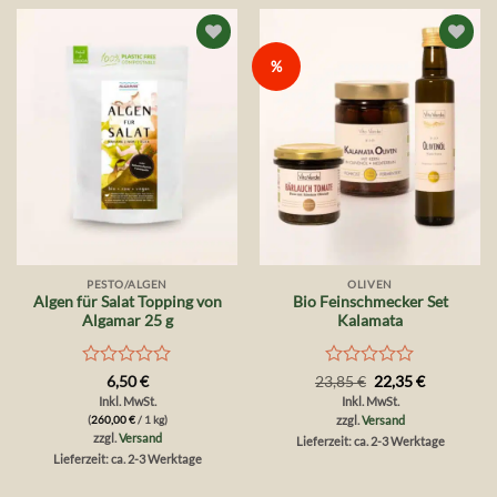
Auf die
Auf die
%
Wunschliste
Wunschliste
PESTO/ALGEN
OLIVEN
Algen für Salat Topping von
Bio Feinschmecker Set
Algamar 25 g
Kalamata
Bewertet
Bewertet
Ursprünglicher
Aktueller
6,50
€
23,85
€
22,35
€
Preis
Preis
mit
mit
Inkl. MwSt.
Inkl. MwSt.
war:
ist:
0
0
(
260,00
€
/ 1 kg)
zzgl.
Versand
23,85 €
22,35 €.
von
von
zzgl.
Versand
Lieferzeit: ca. 2-3 Werktage
5
5
Lieferzeit: ca. 2-3 Werktage