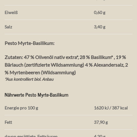
Eiweiß
0,60 g
Salz
3,40 g
Pesto Myrte-Basilikum:
Zutaten: 47 % Olivenöl nativ extra*, 28 % Basilikum* , 19 %
Bärlauch (zertifizierte Wildsammlung) 4 % Alexandersalz, 2
% Myrtenbeeren (Wildsammlung)
*Aus kontrolliert biol. Anbau
Nährwerte Pesto Myrte-Basilikum
Energie pro 100 g
1620 kJ / 387 kcal
Fett
37,90 g
davon gesättigte
Fettsäuren
4,20 g