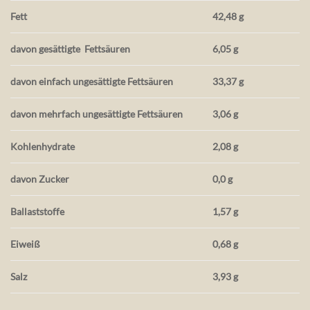
Fett
42,48 g
davon gesättigte
Fettsäuren
6,05 g
davon einfach ungesättigte Fettsäuren
33,37 g
davon mehrfach ungesättigte Fettsäuren
3,06 g
Kohlenhydrate
2,08 g
davon Zucker
0,0 g
Ballaststoffe
1,57 g
Eiweiß
0,68 g
Salz
3,93 g