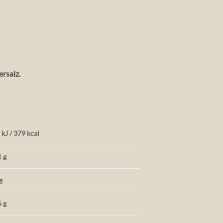
rsalz.
kJ / 379 kcal
1 g
g
6 g