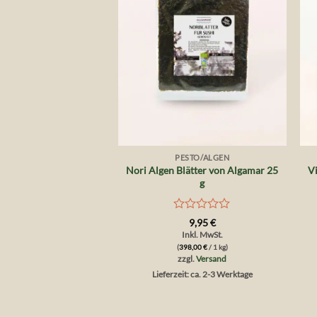
+
PESTO/ALGEN
Nori Algen Blätter von Algamar 25
Vi
g
Bewertet
9,95
€
mit
Inkl. MwSt.
0
(
398,00
€
/ 1 kg)
von
zzgl.
Versand
5
Lieferzeit: ca. 2-3 Werktage