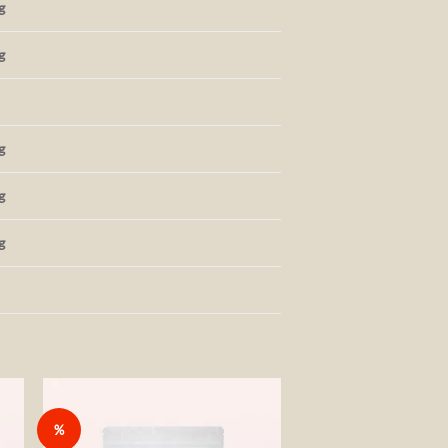
g
g
g
g
g
%
Auf die
te
Wunschliste