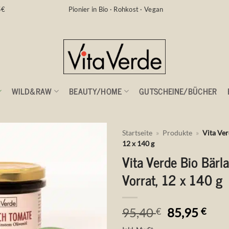
5€
Pionier in Bio · Rohkost · Vegan
WILD&RAW
BEAUTY/HOME
GUTSCHEINE/BÜCHER
Startseite
»
Produkte
»
Vita Ver
12 x 140 g
Vita Verde Bio Bärl
Auf die
Wunschliste
Vorrat, 12 x 140 g
Ursprüngli
Aktu
95,40
85,95
€
€
Preis
Prei