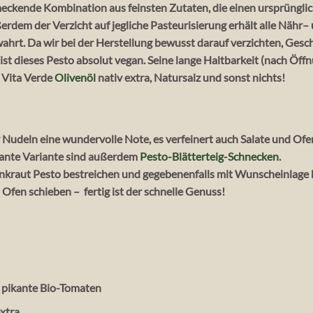
meckende Kombination aus feinsten Zutaten, die einen ursprüngli
rdem der Verzicht auf jegliche Pasteurisierung erhält alle Nähr–
ahrt. Da wir bei der Herstellung bewusst darauf verzichten, Ge
ist dieses Pesto absolut vegan. Seine lange Haltbarkeit (nach Öff
s Vita Verde
Olivenöl
nativ extra, Natursalz und sonst nichts!
r Nudeln eine wundervolle Note, es verfeinert auch Salate und Of
ssante Variante sind außerdem
Pesto-Blätterteig-Schnecken
.
denkraut Pesto bestreichen und gegebenenfalls mit Wunscheinlag
Ofen schieben – fertig ist der schnelle Genuss!
& pikante Bio-Tomaten
extra