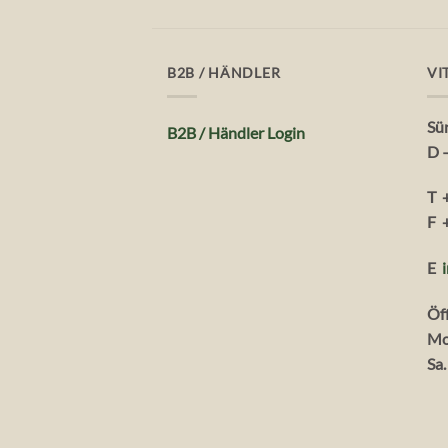
B2B / HÄNDLER
VI
Sü
B2B / Händler Login
D 
T 
F 
E
Öf
Mo
Sa