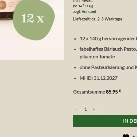
Inkl. MwSt.
war:
ist:
€
(
51,16
/ 1 kg)
95,40 €
85,9
zzgl.
Versand
Lieferzeit: ca. 2-3 Werktage
12 x 140 g hervorragender
fabelhaftes Bärlauch Pesto
pikanten Tomate
ohne Pasteurisierung und 
MHD: 31.12.2027
€
Gesamtsumme
85,95
Vita Verde Bio Bärlauch Tomaten 
IN D