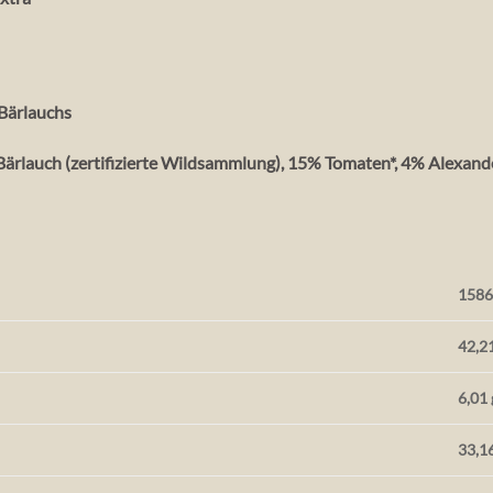
 Bärlauchs
Bärlauch (zertifizierte Wildsammlung), 15% Tomaten*, 4% Alexande
1586 
42,2
6,01 
33,1