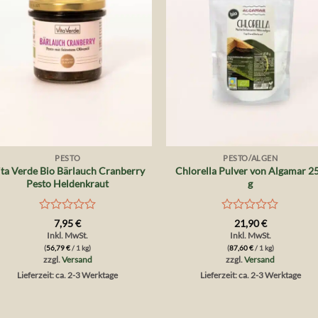
+
+
PESTO
PESTO/ALGEN
ta Verde Bio Bärlauch Cranberry
Chlorella Pulver von Algamar 2
Pesto Heldenkraut
g
Bewertet
Bewertet
7,95
€
21,90
€
mit
mit
Inkl. MwSt.
Inkl. MwSt.
0
0
(
56,79
€
/ 1 kg)
(
87,60
€
/ 1 kg)
von
von
zzgl.
Versand
zzgl.
Versand
5
5
Lieferzeit: ca. 2-3 Werktage
Lieferzeit: ca. 2-3 Werktage