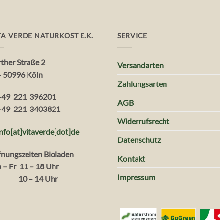
TA VERDE NATURKOST E.K.
SERVICE
rther Straße 2
Versandarten
– 50996 Köln
Zahlungsarten
+49 221 396201
AGB
+49 221 3403821
Widerrufsrecht
info[at]vitaverde
[dot
]
de
Datenschutz
fnungszeiten Bioladen
Kontakt
 – Fr 11 – 18 Uhr
Impressum
. 10 – 14 Uhr