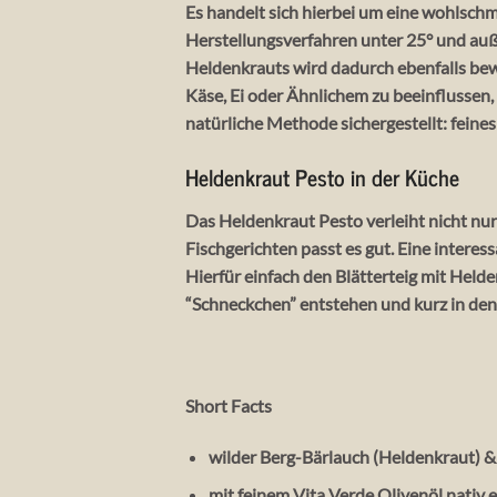
Es handelt sich hierbei um eine wohlsch
Herstellungsverfahren unter 25° und auße
Heldenkrauts wird dadurch ebenfalls bew
Käse, Ei oder Ähnlichem zu beeinflussen, 
natürliche Methode sichergestellt: feine
Heldenkraut Pesto in der Küche
Das Heldenkraut Pesto verleiht nicht nu
Fischgerichten passt es gut. Eine intere
Hierfür einfach den Blätterteig mit Hel
“Schneckchen” entstehen und kurz in den 
Short Facts
wilder Berg-Bärlauch (Heldenkraut) 
mit feinem Vita Verde Olivenöl nativ 