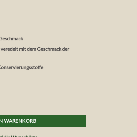
5 €.
 Geschmack
, veredelt mit dem Geschmack der
Konservierungsstoffe
Pesto auf Vorrat, 12 x 140 g Menge
EN WARENKORB