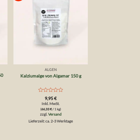
+
ALGEN
50
Kalziumalge von Algamar 150 g
Bewertet
9,95
€
mit
Inkl. MwSt.
0
(
66,33
€
/ 1 kg)
von
zzgl.
Versand
5
Lieferzeit: ca. 2-3 Werktage