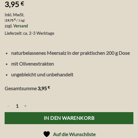
3,95
€
Inkl. MwSt.
€
(
19,75
/ 1 kg)
zzgl.
Versand
Lieferzeit: ca. 2-3 Werktage
naturbelassenes Meersalz in der praktischen 200 g Dose
mit Olivenextrakten
ungebleicht und unbehandelt
€
Gesamtsumme
3,95
Vita Verde Wild & Raw Meersalz mit Olivenextrakten, 200 g Menge
IN DEN WARENKORB
Auf die Wunschliste