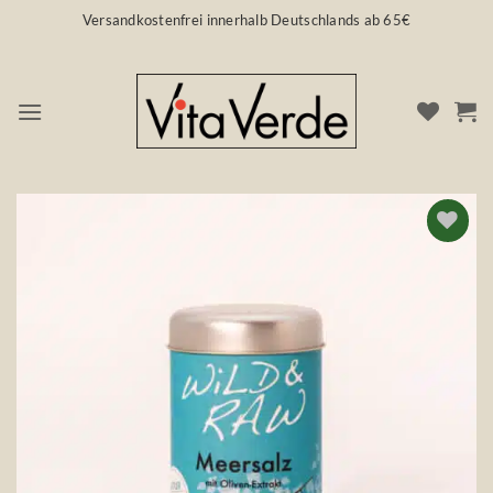
Zum
Versandkostenfrei innerhalb Deutschlands ab 65€
Inhalt
springen
Auf die
Wunschliste