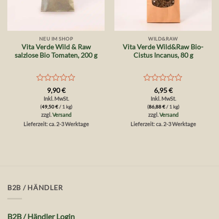
NEU IM SHOP
WILD&RAW
Vita Verde Wild & Raw
Vita Verde Wild&Raw Bio-
salzlose Bio Tomaten, 200 g
Cistus Incanus, 80 g
Bewertet
Bewertet
9,90
€
6,95
€
mit
mit
Inkl. MwSt.
Inkl. MwSt.
0
0
(
49,50
€
/ 1 kg)
(
86,88
€
/ 1 kg)
von
von
zzgl.
Versand
zzgl.
Versand
5
5
Lieferzeit: ca. 2-3 Werktage
Lieferzeit: ca. 2-3 Werktage
B2B / HÄNDLER
B2B / Händler Login