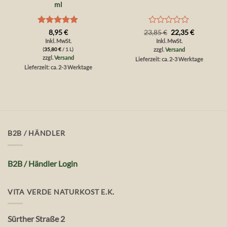
ml
Bewertet
Bewertet
Ursprünglicher
Aktueller
8,95
€
23,85
€
22,35
€
Preis
Preis
mit
5
von
mit
Inkl. MwSt.
Inkl. MwSt.
war:
ist:
5
0
(
35,80
€
/ 1 L)
zzgl.
Versand
23,85 €
22,35 €.
von
zzgl.
Versand
Lieferzeit: ca. 2-3 Werktage
5
Lieferzeit: ca. 2-3 Werktage
B2B / HÄNDLER
B2B / Händler Login
VITA VERDE NATURKOST E.K.
Sürther Straße 2