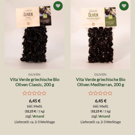
Auf die
Auf die
Wunschliste
Wunschliste
OLIVEN
OLIVEN
Vita Verde griechische Bio
Vita Verde griechische Bio
Oliven Classic, 200 g
Oliven Mediterran, 200 g
Bewertet
Bewertet
6,45
€
6,45
€
mit
mit
Inkl. MwSt.
Inkl. MwSt.
0
0
(
32,25
€
/ 1 kg)
(
32,25
€
/ 1 kg)
von
von
zzgl.
Versand
zzgl.
Versand
5
5
Lieferzeit: ca. 2-3 Werktage
Lieferzeit: ca. 2-3 Werktage