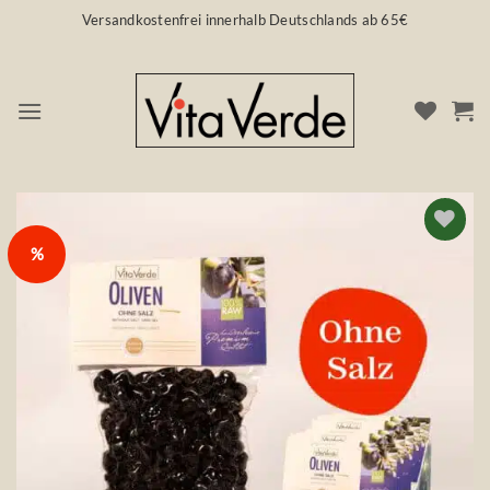
Zum
Versandkostenfrei innerhalb Deutschlands ab 65€
Inhalt
springen
%
Auf die
Wunschliste