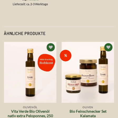
5
Lieferzeit: ca. 2-3 Werktage
ÄHNLICHE PRODUKTE
Auf die
Auf die
%
Wunschliste
Wunschliste
OLIVENÖL
OLIVEN
Vita Verde Bio Olivenöl
Bio Feinschmecker Set
nativ extra Peloponnes, 250
Kalamata