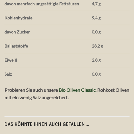
davon mehrfach ungesättigte Fettsäuren
4,7 g
Kohlenhydrate
9,4 g
davon Zucker
0,0 g
Ballaststoffe
28,2 g
Eiweiß
2,8 g
Salz
0,0 g
Probieren Sie auch unsere
Bio Oliven Classic
. Rohkost Oliven
mit ein wenig Salz angereichert.
DAS KÖNNTE IHNEN AUCH GEFALLEN …