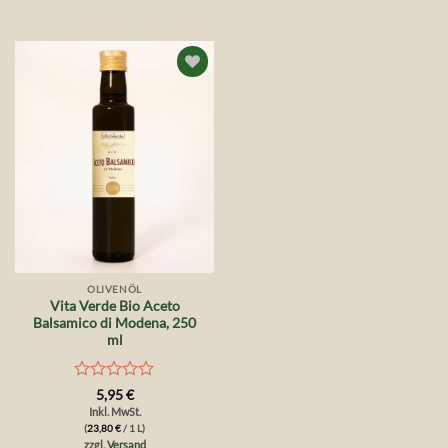
Auf die
Wunschliste
OLIVENÖL
Vita Verde Bio Aceto
Balsamico di Modena, 250
ml
Bewertet
5,95
€
mit
Inkl. MwSt.
0
(
23,80
€
/ 1 L)
von
zzgl.
Versand