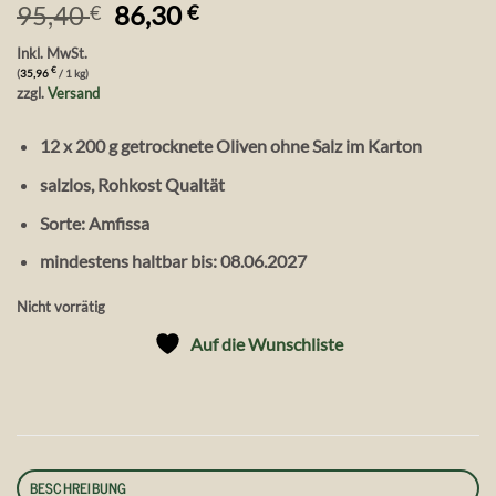
Ursprünglicher
Aktueller
95,40
86,30
€
€
Preis
Preis
Inkl. MwSt.
war:
ist:
€
(
35,96
/ 1 kg)
95,40 €
86,30 €.
zzgl.
Versand
12 x 200 g getrocknete Oliven ohne Salz im Karton
salzlos, Rohkost Qualtät
Sorte: Amfissa
mindestens haltbar bis: 08.06.2027
Nicht vorrätig
Auf die Wunschliste
BESCHREIBUNG