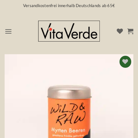
Zum
Versandkostenfrei innerhalb Deutschlands ab 65€
Inhalt
springen
Auf die
Wunschliste