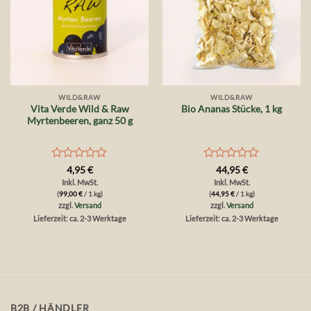
WILD&RAW
WILD&RAW
Vita Verde Wild & Raw
Bio Ananas Stücke, 1 kg
Myrtenbeeren, ganz 50 g
Bewertet
Bewertet
4,95
€
44,95
€
mit
mit
Inkl. MwSt.
Inkl. MwSt.
0
0
(
99,00
€
/ 1 kg)
(
44,95
€
/ 1 kg)
von
von
zzgl.
Versand
zzgl.
Versand
5
5
Lieferzeit: ca. 2-3 Werktage
Lieferzeit: ca. 2-3 Werktage
B2B / HÄNDLER