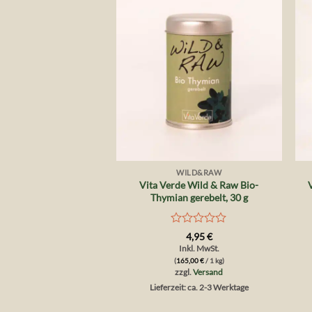
Auf die
Wunschliste
+
WILD&RAW
Vita Verde Wild & Raw Bio-
Thymian gerebelt, 30 g
Bewertet
4,95
€
mit
Inkl. MwSt.
0
(
165,00
€
/ 1 kg)
von
zzgl.
Versand
5
Lieferzeit: ca. 2-3 Werktage