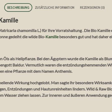
BESCHREIBUNG
ZUSÄTZLICHE INFORMATION
REZENSIONEN (0)
Kamille
tricaria chamomilla L.) für Ihre Vorratshaltung . Die Bio Kamille 
nne gedeiht die wilde Bio-
Kamille
besonders gut und hat daher e
en Öls als Heilpflanze. Bei den Ägyptern wurde die
Kamille
als Blu
engott Baldur. Vermutlich waren die entzündungshemmenden Wi
nen eine Pflanze mit dem Namen Anthemis.
ig heilende Wirkung hochgelobt. Man sagte ihr besondere Wirksam
gen, Entzündungen und Hautunreinheiten lindern. Wild & Raw Bio 
em Wasser ziehen lassen. Zur inneren und äußeren Anwendung ge