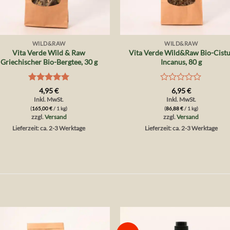
+
+
WILD&RAW
WILD&RAW
Vita Verde Wild & Raw
Vita Verde Wild&Raw Bio-Cistu
Griechischer Bio-Bergtee, 30 g
Incanus, 80 g
Bewertet
Bewertet
4,95
€
6,95
€
mit
5
von
mit
Inkl. MwSt.
Inkl. MwSt.
5
0
(
165,00
€
/ 1 kg)
(
86,88
€
/ 1 kg)
von
zzgl.
Versand
zzgl.
Versand
5
Lieferzeit: ca. 2-3 Werktage
Lieferzeit: ca. 2-3 Werktage