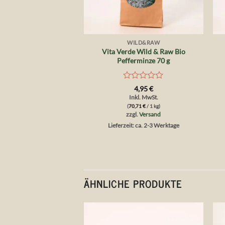
+
WILD&RAW
Vita Verde Wild & Raw Bio
Pefferminze 70 g
Bewertet
4,95
€
mit
Inkl. MwSt.
0
(
70,71
€
/ 1 kg)
von
zzgl.
Versand
5
Lieferzeit: ca. 2-3 Werktage
ÄHNLICHE PRODUKTE