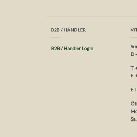
B2B / HÄNDLER
VI
Sü
B2B / Händler Login
D 
T 
F 
E
Öf
Mo
Sa