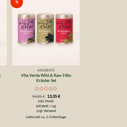
%
Auf die
te
Wunschliste
+
ANGEBOTE
Vita Verde Wild & Raw 3 Bio
l
Kräuter Set
Bewertet
Ursprünglicher
Aktueller
14,85
€
13,35
€
Preis
Preis
mit
Inkl. MwSt.
war:
ist:
0
(
157,06
€
/ 1 kg)
14,85 €
13,35 €.
von
zzgl.
Versand
5
Lieferzeit: ca. 2-3 Werktage