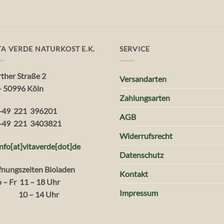
TA VERDE NATURKOST E.K.
SERVICE
rther Straße 2
Versandarten
– 50996 Köln
Zahlungsarten
+49 221 396201
AGB
+49 221 3403821
Widerrufsrecht
info[at]vitaverde
[dot
]
de
Datenschutz
fnungszeiten Bioladen
Kontakt
 – Fr 11 – 18 Uhr
Impressum
. 10 – 14 Uhr