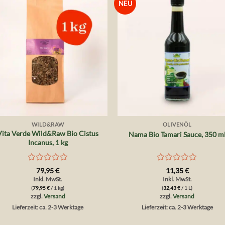
NEU
Auf die
Auf die
Wunschliste
Wunschlis
+
+
WILD&RAW
OLIVENÖL
Vita Verde Wild&Raw Bio Cistus
Nama Bio Tamari Sauce, 350 m
Incanus, 1 kg
Bewertet
Bewertet
79,95
€
11,35
€
mit
mit
Inkl. MwSt.
Inkl. MwSt.
0
0
(
79,95
€
/ 1 kg)
(
32,43
€
/ 1 L)
von
von
zzgl.
Versand
zzgl.
Versand
5
5
Lieferzeit: ca. 2-3 Werktage
Lieferzeit: ca. 2-3 Werktage