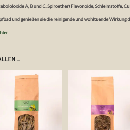
isabololoxide A, B und C, Spiroether) Flavonoide, Schleimstoffe,
pfbad und genießen sie die reinigende und wohltuende Wirkung d
hier
ALLEN …
Auf die
Auf die
Wunschliste
Wunschlis