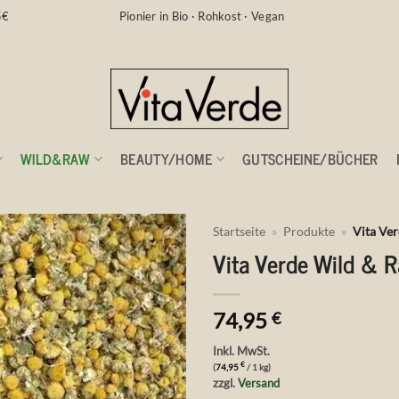
5€
Pionier in Bio · Rohkost · Vegan
WILD&RAW
BEAUTY/HOME
GUTSCHEINE/BÜCHER
Startseite
»
Produkte
»
Vita Ver
Vita Verde Wild & R
Auf die
Wunschliste
74,95
€
Inkl. MwSt.
€
(
74,95
/ 1 kg)
zzgl.
Versand