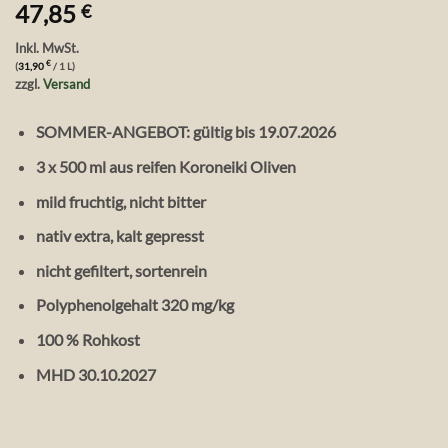
47,85
€
Inkl. MwSt.
€
(
31,90
/ 1 L)
zzgl.
Versand
SOMMER-ANGEBOT: gültig bis 19.07.2026
3 x 500 ml aus reifen Koroneiki Oliven
mild fruchtig, nicht bitter
nativ extra, kalt gepresst
nicht gefiltert, sortenrein
Polyphenolgehalt 320 mg/kg
100 % Rohkost
MHD
30.10.2027