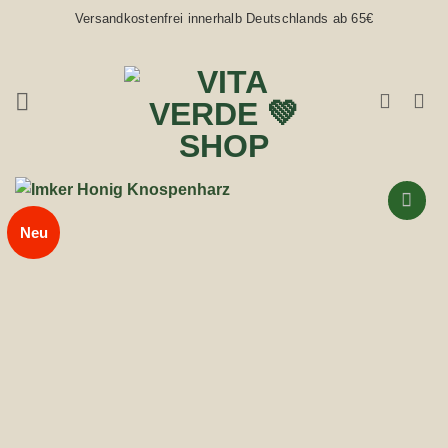
Zum
Versandkostenfrei innerhalb Deutschlands ab 65€
Inhalt
springen
Neu
Auf die
Wunschliste