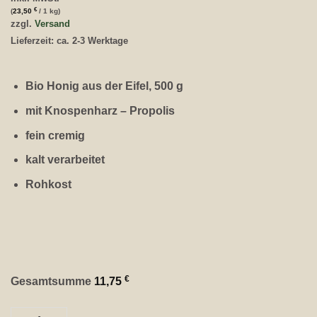
€
(
23,50
/ 1 kg)
zzgl.
Versand
Lieferzeit: ca. 2-3 Werktage
Bio Honig aus der Eifel, 500 g
mit Knospenharz – Propolis
fein cremig
kalt verarbeitet
Rohkost
€
Gesamtsumme
11,75
Bio Eifel Honig Knospenharz, 500 g Menge