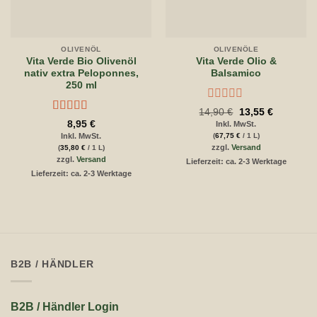
OLIVENÖL
OLIVENÖLE
Vita Verde Bio Olivenöl
Vita Verde Olio &
nativ extra Peloponnes,
Balsamico
250 ml
Bewertet
Ursprünglicher
Aktueller
14,90
€
13,55
€
mit
Preis
Preis
Bewertet
8,95
€
Inkl. MwSt.
war:
ist:
0
mit
5
von 5
Inkl. MwSt.
(
67,75
€
/ 1 L)
14,90 €
13,55 €.
von
zzgl.
Versand
(
35,80
€
/ 1 L)
5
zzgl.
Versand
Lieferzeit: ca. 2-3 Werktage
Lieferzeit: ca. 2-3 Werktage
B2B / HÄNDLER
B2B / Händler Login